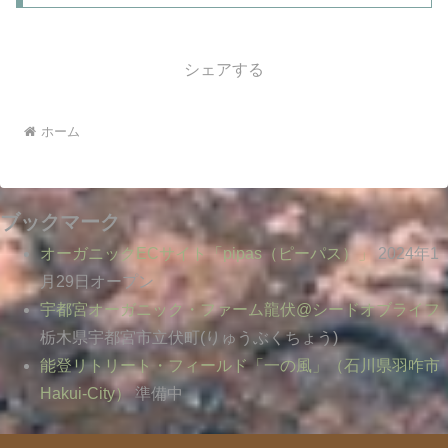
シェアする
ホーム
ブックマーク
オーガニックECサイト「pipas（ピーパス）」
2024年1
月29日オープン
宇都宮オーガニック・ファーム龍伏@シードオブライフ
栃木県宇都宮市立伏町(りゅうぶくちょう)
能登リトリート・フィールド「一の風」（石川県羽咋市
Hakui-City）
準備中